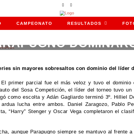
O
CAMPEONATO
RESULTADOS
FOT
PARAPUGNO DOMINAR
23 DE JUNIO DE 2024
|
|
NOTICIAS
ies sin mayores sobresaltos con dominio del líder d
El primer parcial fue el más veloz y tuvo el dominio d
uto del Sosa Competición, el líder del torneo tuvo un 
egó como escolta y Adán Gagliardo terminó 3º. Hilliel 
 ardua lucha entre ambos. Daniel Zaragozo, Pablo Pe
ta, “Harry” Stenger y Oscar Vega completaron el clasi
ucha, aunque Parapugno siempre se mantuvo al frente a