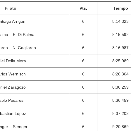
Piloto
Vts.
Tiempo
ntiago Arrigoni
6
8:14.323
alma – E. Di Palma
6
8:15.592
ardo – N. Gagliardo
6
8:16.987
lliel Della Mora
6
8:25.989
rlos Wernisch
6
8:26.304
niel Zaragozo
6
8:36.259
ablo Pesaresi
6
8:36.459
bastián López
6
8:37.203
nger – Stenger
6
9:20.869