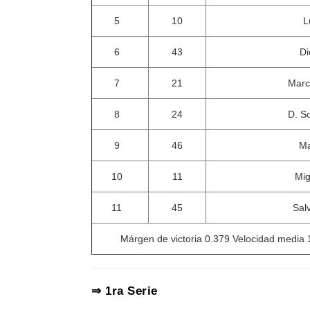
5
10
L
6
43
Di
7
21
Marc
8
24
D. So
9
46
Ma
10
11
Mig
11
45
Sal
Márgen de victoria 0.379 Velocidad media 
⇒ 1ra Serie