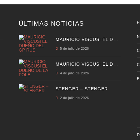
ÚLTIMAS NOTICIAS
N
M
AURICIO VISCUSI EL DUEÑO DEL GP RUS
5 de julio de 2026
C
M
AURICIO VISCUSI EL DUEÑO DE LA POLE
C
4 de julio de 2026
R
STENGER – STENGER
2 de julio de 2026
F