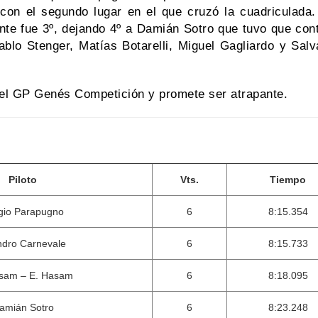
 con el segundo lugar en el que cruzó la cuadriculad
nte fue 3º, dejando 4º a Damián Sotro que tuvo que con
blo Stenger, Matías Botarelli, Miguel Gagliardo y Salv
del GP Genés Competición y promete ser atrapante.
Piloto
Vts.
Tiempo
gio Parapugno
6
8:15.354
dro Carnevale
6
8:15.733
sam – E. Hasam
6
8:18.095
amián Sotro
6
8:23.248