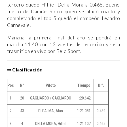
tercero quedó Hilliel Della Mora a 0,465. Bueno
fue lo de Damián Sotro quien se ubicó cuarto y
completando el top 5 quedó el campeón Leandro
Carnevale.
Mañana la primera final del año se pondrá en
marcha 11:40 con 12 vueltas de recorrido y será
trasmitida en vivo por Belo Sport.
⇒ Clasificación
Pos
N°
Piloto
Tiempo
Dif.
1
20
GAGLIARDO / GAGLIARDO
1:20.642
2
43
DI PALMA, Alan
1:21.081
0,439
3
4
DELLA MORA, Hilliel
1:21.107
0,465