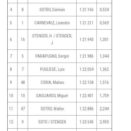
4
8
SOTRO, Damian
1:21.166
0,524
5
1
CARNEVALE, Leandro
1:21.211
0,569
STENGER, H. / STENGER,
6
16
1:21.943
1,301
J.
7
5
PARAPUGNO, Sergio
1:21.986
1,344
8
7
PUGLIESE, Luis
1:22.004
1,362
9
48
CORIA, Matias
1:22.158
1,516
10
10
GAGLIARDO, Miguel
1:22.401
1,759
11
47
SOTRO, Walter
1:22.886
2,244
12
9
SOTO / STENGER
1:23.545
2,903