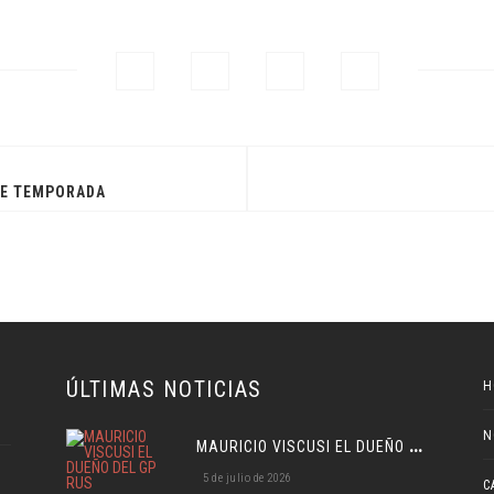
DE TEMPORADA
ÚLTIMAS NOTICIAS
H
N
M
AURICIO VISCUSI EL DUEÑO DEL GP RUS
5 de julio de 2026
C