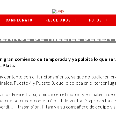
CAMPEONATO
RESULTADOS
FOTOS
ALANCE DE HILLIEL DELLA
2 DE ABRIL DE 2025
|
|
NOTICIAS
un gran comienzo de temporada y ya palpita lo que ser
 Plata.
muy contento con el funcionamiento, ya que no pudieron pr
inales. Puesto 4 y Puesto 3, que lo coloca en el tercer lu
rlos Freire trabajo mucho en el motor, y en materia de c
ya que se quedó con el récord de vuelta. Y aprovecha a s
berdi, JH trasmisión, Fitam y a su compañero de equipo y