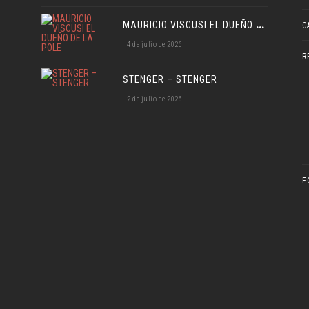
M
AURICIO VISCUSI EL DUEÑO DE LA POLE
C
4 de julio de 2026
R
STENGER – STENGER
2 de julio de 2026
F