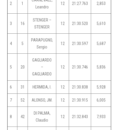
2
1
12
21:27.763
2,853
Leandro
STENGER –
3
16
12
21:30.520
5,610
STENGER
PARAPUGNO,
4
5
12
21:30.597
5,687
Sergio
GAGLIARDO
5
20
–
12
21:30.746
5,836
GAGLIARDO
6
31
HERMIDA, I.
12
21:30.838
5,928
7
52
ALONSO, JM.
12
21:30.915
6,005
DI PALMA,
8
42
12
21:32.843
7,933
Claudio