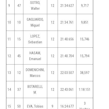
SOTRO,
9
47
12
21:34.627
9,717
Walter
GAGLIARDO,
10
10
12
21:34.761
9,851
Miguel
LOPEZ,
11
15
12
21:40.656
15,746
Sebastian
HASAM,
12
45
12
21:40.704
15,794
Emanuel
DOMENICHINI,
13
12
12
22:03.507
38,597
Marcos
BOTARELLI,
14
37
12
22:43.061
1:18.151
M.
3
15
50
EVA, Tobias
9
16:24.677