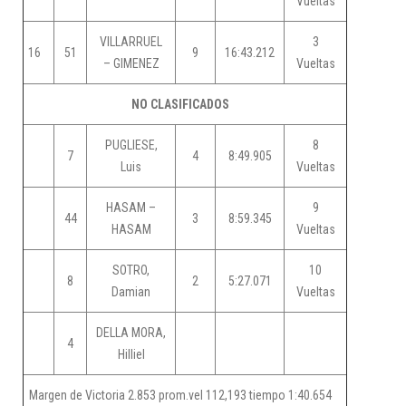
Vueltas
VILLARRUEL
3
16
51
9
16:43.212
– GIMENEZ
Vueltas
NO CLASIFICADOS
PUGLIESE,
8
7
4
8:49.905
Luis
Vueltas
HASAM –
9
44
3
8:59.345
HASAM
Vueltas
SOTRO,
10
8
2
5:27.071
Damian
Vueltas
DELLA MORA,
4
Hilliel
Margen de Victoria 2.853 prom.vel 112,193 tiempo 1:40.654