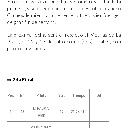
En definitiva, Alan Di palma se tomó revancha de la
primera, y se quedó con la final, lo escoltó Leandro
Carnevale mientras que tercero fue Javier Stenger
de gran fin de semana.
La próxima fecha, será el regreso al Mouras de La
Plata, el 12 y 13 de julio con 2 (dos) finales, con
pilotos invitados.
⇒ 2da Final
Pos
N°
Piloto
Vts.
Tiempo
Dif.
DI PALMA,
1
43
12
21:24.910
Alan
CARNEVALE,