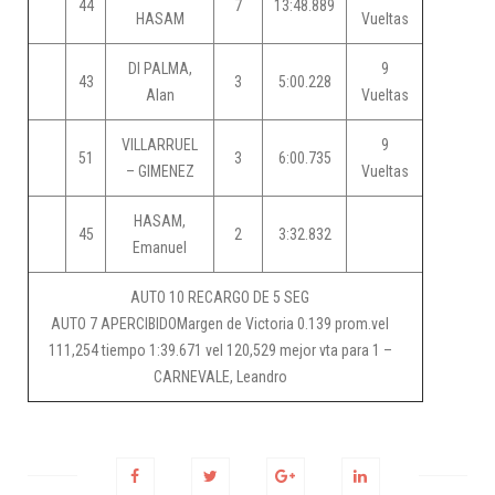
44
7
13:48.889
HASAM
Vueltas
DI PALMA,
9
43
3
5:00.228
Alan
Vueltas
VILLARRUEL
9
51
3
6:00.735
– GIMENEZ
Vueltas
HASAM,
45
2
3:32.832
Emanuel
AUTO 10 RECARGO DE 5 SEG
AUTO 7 APERCIBIDOMargen de Victoria 0.139 prom.vel
111,254 tiempo 1:39.671 vel 120,529 mejor vta para 1 –
CARNEVALE, Leandro