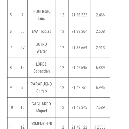
PUGLIESE,
5
7
12
21:38.222
2,466
Luis
6
50
EVA, Tobias
12
21:38.364
2,608
SOTRO,
7
47
12
21:38.669
2,913
Walter
LOPEZ,
8
15
12
21:42.595
6,839
Sebastian
PARAPUGNO,
9
5
12
21:42.751
6,995
Sergio
GAGLIARDO,
10
10
12
21:43.345
7,589
Miguel
DOMENICHINI,
11
12
12
21:48.122
12,366