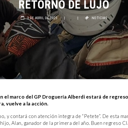
RETORNO DE LUJO
3 DE ABRIL DE 2025
|
|
NOTICIAS
en el marco del GP Droguería Alberdi estará de regreso
, vuelve a la acción.
po, y contará con atención integra de “Petete”. De esta 
u hijo, Alan, ganador de la primera del año. Buen regreso C