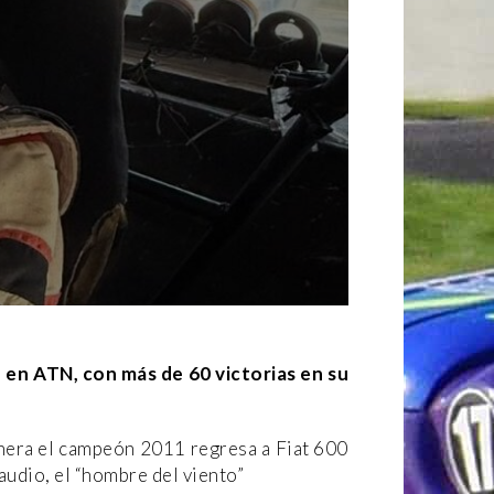
 en ATN, con más de 60 victorias en su
manera el campeón 2011 regresa a Fiat 600
laudio, el “hombre del viento”