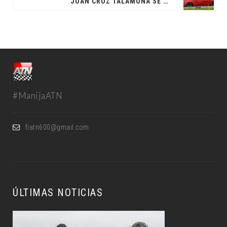
JUAN CRUZ TALAMONA SE LLEVÓ LA SEGUNDA
#ManijaATN
fiatn600@gmail.com
ÚLTIMAS NOTICIAS