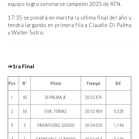
equipo logro coronarse campeón 2025 de ATN.
17:35 se pondrá en marcha la ultima final del año y
tendrá largando en primera fila a Claudio Di Palma
y Walter Sotro.
⇒1ra Final
Pos
N°
Piloto
Tiempo
Dif.
1
43
DI PALMA A.
20:52.876
2
50
EVA, TOBIAS
20:53.404
0,528
3
5
PARAPUGNO, SERGIO
20:54.020
1,144