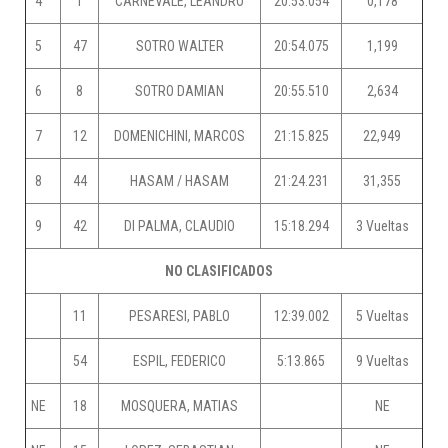
4
1
CARNEVALE, LEANDRO
20:53.054
0,178
5
47
SOTRO WALTER
20:54.075
1,199
6
8
SOTRO DAMIAN
20:55.510
2,634
7
12
DOMENICHINI, MARCOS
21:15.825
22,949
8
44
HASAM / HASAM
21:24.231
31,355
9
42
DI PALMA, CLAUDIO
15:18.294
3 Vueltas
NO CLASIFICADOS
11
PESARESI, PABLO
12:39.002
5 Vueltas
54
ESPIL, FEDERICO
5:13.865
9 Vueltas
NE
18
MOSQUERA, MATIAS
NE