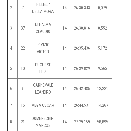
HILLIEL /
2
7
14
26:30.343
0,079
DELLA MORA
DI PALMA
3
37
14
26:30.816
0,552
CLAUDIO
LOVIZIO
4
22
14
26:35.436
5,172
VICTOR
PUGLIESE
5
10
14
26:39.829
9,565
LUIS
CARNEVALE
6
6
14
26:42.485
12,221
LEANDRO
7
15
VEGA OSCAR
14
26:44.531
14,267
DOMENECHINI
8
21
14
27:29.159
58,895
MARCOS