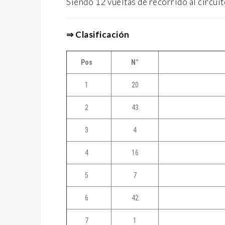
Siendo 12 vueltas de recorrido al circuit
⇒ Clasificación
Pos
N°
1
20
2
43
3
4
4
16
5
7
6
42
7
1