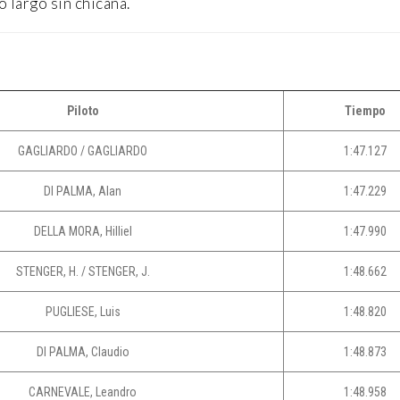
o largo sin chicana.
Piloto
Tiempo
GAGLIARDO / GAGLIARDO
1:47.127
DI PALMA, Alan
1:47.229
DELLA MORA, Hilliel
1:47.990
STENGER, H. / STENGER, J.
1:48.662
PUGLIESE, Luis
1:48.820
DI PALMA, Claudio
1:48.873
CARNEVALE, Leandro
1:48.958