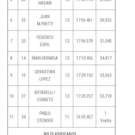
HASAM
JUAN
6
33
12
17:06.461
30,922
M.PRETTI
FEDERICO
7
20
12
17:06.579
31,040
ESPIL
8
14
IÑAKI HERMIDA
12
17:10.456
34,917
SEBASTIAN
9
10
12
17:29.102
53,563
LOPEZ
BOTARELLI /
10
37
12
17:29.257
53,718
CORBETO
PABLO
1
11
34
11
16:55.457
STENGER
Vuelta
NO CLASIFICADOS