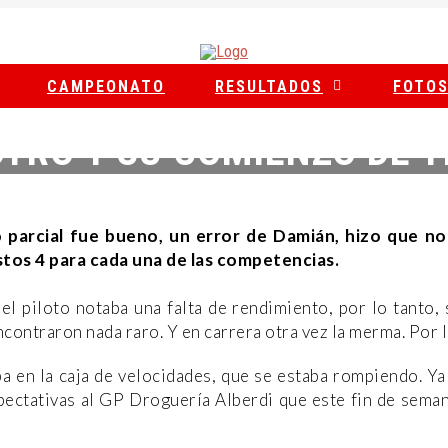
CAMPEONATO
RESULTADOS
FOTO
TRO Y SU COMIENZO DE 
1 DE ABRIL DE 2025
|
|
NOTICIAS
do parcial fue bueno, un error de Damián, hizo que n
stos 4 para cada una de las competencias.
 el piloto notaba una falta de rendimiento, por lo tanto,
ncontraron nada raro. Y en carrera otra vez la merma. Por l
ba en la caja de velocidades, que se estaba rompiendo. Y
pectativas al GP Droguería Alberdi que este fin de seman