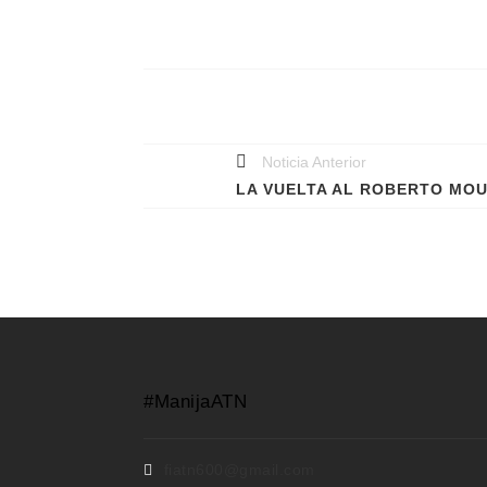
Noticia Anterior
LA VUELTA AL ROBERTO MO
#ManijaATN
fiatn600@gmail.com