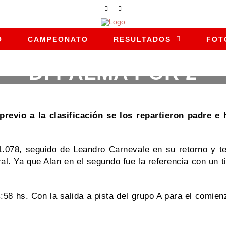
O
CAMPEONATO
RESULTADOS
FOT
DI PALMA POR 2
13 DE SEPTIEMBRE DE 2025
|
|
NOTICIAS
revio a la clasificación se los repartieron padre e 
1.078, seguido de Leandro Carnevale en su retorno y te
eral. Ya que Alan en el segundo fue la referencia con un
:58 hs. Con la salida a pista del grupo A para el comienz