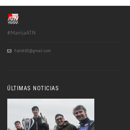
#ManijaATN
fiatn600@gmail.com
ÚLTIMAS NOTICIAS