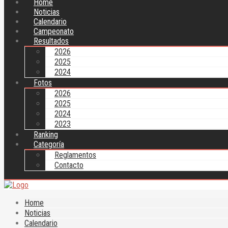
Home
Noticias
Calendario
Campeonato
Resultados
2026
2025
2024
Fotos
2026
2025
2024
2023
Ranking
Categoría
Reglamentos
Contacto
Home
Noticias
Calendario