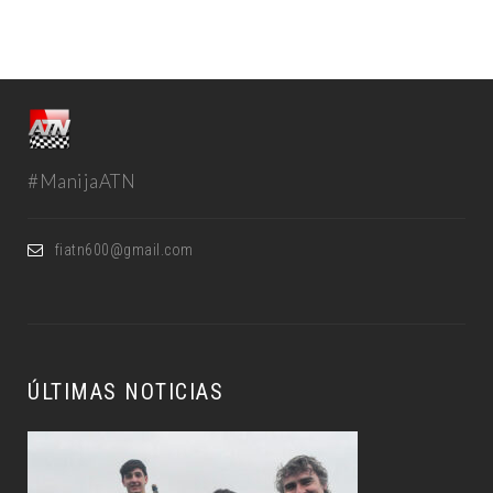
#ManijaATN
fiatn600@gmail.com
ÚLTIMAS NOTICIAS