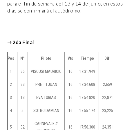
para el fin de semana del 13 y 14 de junio, en estos
días se confirmará el autódromo.
⇒ 2da Final
Pos
N°
Piloto
Vts
Tiempo
Dif.
1
35
VISCUSI MAURICIO
16
17:31.949
2
33
PRETTI JUAN
16
17:34.608
2,659
3
13
EVA TOBIAS
16
17:54.820
22,871
4
5
SOTRO DAMIAN
16
17:55.174
23,225
CARNEVALE //
5
32
16
17:56.300
24,351