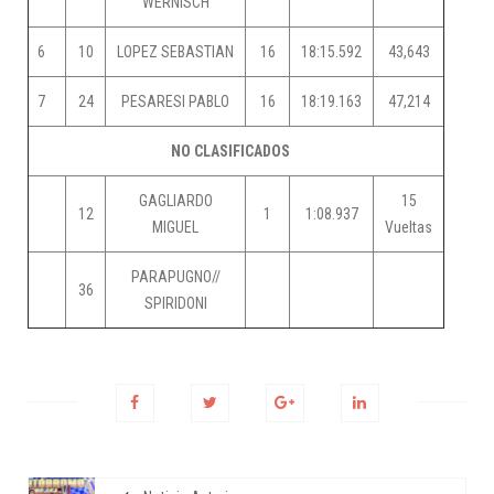
WERNISCH
6
10
LOPEZ SEBASTIAN
16
18:15.592
43,643
7
24
PESARESI PABLO
16
18:19.163
47,214
NO CLASIFICADOS
GAGLIARDO
15
12
1
1:08.937
MIGUEL
Vueltas
PARAPUGNO//
36
SPIRIDONI