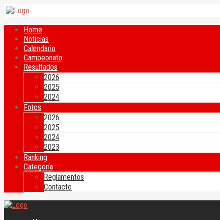
Home
Noticias
Calendario
Campeonato
Resultados
2026
2025
2024
Fotos
2026
2025
2024
2023
Ranking
Categoría
Reglamentos
Contacto