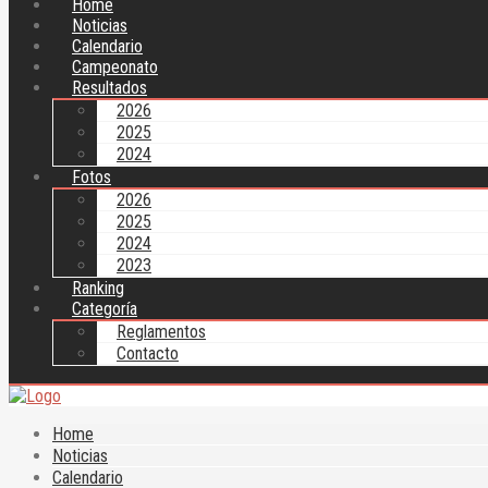
Home
Noticias
Calendario
Campeonato
Resultados
2026
2025
2024
Fotos
2026
2025
2024
2023
Ranking
Categoría
Reglamentos
Contacto
Home
Noticias
Calendario