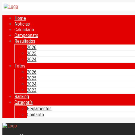
Home
Noticias
Calendario
Campeonato
Resultados
2026
2025
2024
Fotos
2026
2025
2024
2023
Ranking
Categoría
Reglamentos
Contacto