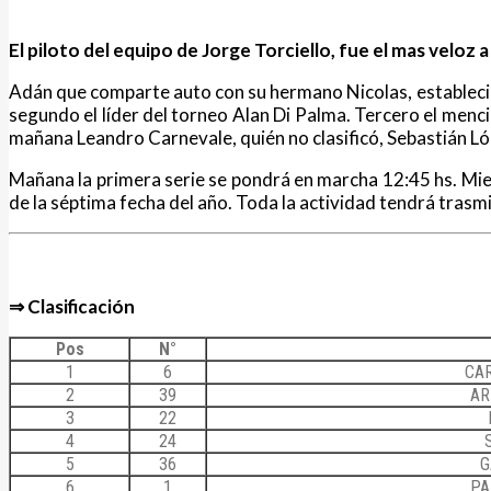
Noticias
El piloto del equipo de Jorge Torciello, fue el mas veloz 
Adán que comparte auto con su hermano Nicolas, estableció 
segundo el líder del torneo Alan Di Palma. Tercero el men
mañana Leandro Carnevale, quién no clasificó, Sebastián Ló
Mañana la primera serie se pondrá en marcha 12:45 hs. Mien
de la séptima fecha del año. Toda la actividad tendrá trasmi
⇒ Clasificación
Pos
N°
1
6
CA
2
39
AR
3
22
4
24
5
36
G
6
1
PA