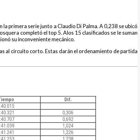
la primera serie junto a Claudio Di Palma. A 0,238 se ubicó
squera completó el top 5. Alos 15 clasificados se le suman
ucionó su inconveniente mecánico.
s al circuito corto. Estas darán el ordenamiento de partida
Tiempo
Dif.
:40.015
:40.321
0,306
:40.707
0,692
:41.039
1,024
:41.241
1,226
:41.253
1,238