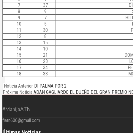
7
37
D
8
9
9
7
HIL
10
5
11
30
12
8
13
15
14
10
15
21
DOM
16
23
L
17
34
FE
18
33
M
Noticia Anterior
DI PALMA POR 2
Próxima Noticia
ADÁN GAGLIARDO EL DUEÑO DEL GRAN PREMIO N
#ManijaATN
fiatn600@gmail.com
Últimas Noticias