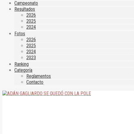
Campeonato
Resultados
2026
2025
2024
Fotos
2026
2025
2024
2023
Ranking
Categoría
Reglamentos
Contacto
ADÁN GAGLIARDO SE QUEDÓ CON LA POLE
13 de septiembre de 2025
|
|