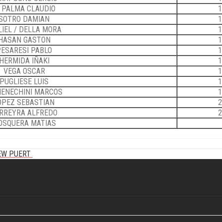
I PALMA CLAUDIO
1
SOTRO DAMIAN
1
LIEL / DELLA MORA
1
HASAN GASTON
1
PESARESI PABLO
1
HERMIDA IÑAKI
1
VEGA OSCAR
1
PUGLIESE LUIS
1
ENECHINI MARCOS
1
OPEZ SEBASTIAN
2
RREYRA ALFREDO
2
OSQUERA MATIAS
EW PUERT