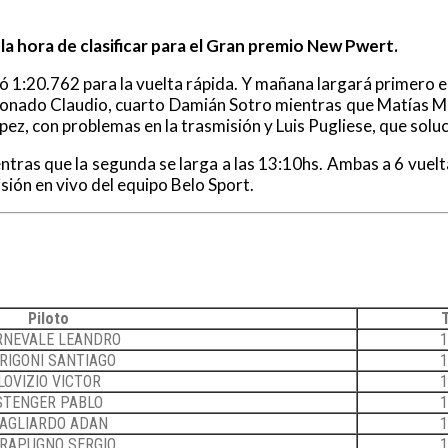
a la hora de clasificar para el Gran premio New Pwert.
1:20.762 para la vuelta rápida. Y mañana largará primero en 
cionado Claudio, cuarto Damián Sotro mientras que Matías Mo
pez, con problemas en la trasmisión y Luis Pugliese, que sol
tras que la segunda se larga a las 13:10hs. Ambas a 6 vuelta
sión en vivo del equipo Belo Sport.
Piloto
RNEVALE LEANDRO
1
RIGONI SANTIAGO
1
LOVIZIO VICTOR
1
STENGER PABLO
1
AGLIARDO ADAN
1
RAPUGNO SERGIO
1