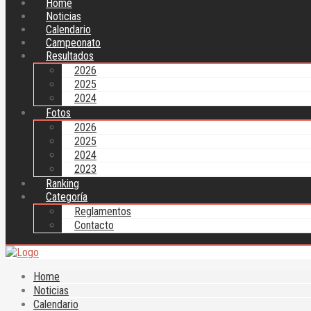
Home
Noticias
Calendario
Campeonato
Resultados
2026
2025
2024
Fotos
2026
2025
2024
2023
Ranking
Categoría
Reglamentos
Contacto
Home
Noticias
Calendario