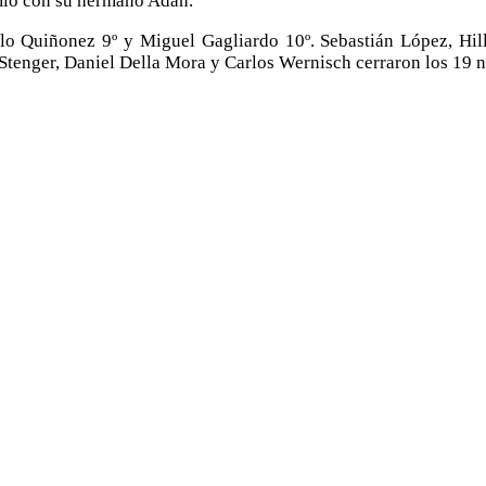
omio con su hermano Adán.
ablo Quiñonez 9º y Miguel Gagliardo 10º. Sebastián López, Hi
Stenger, Daniel Della Mora y Carlos Wernisch cerraron los 19 