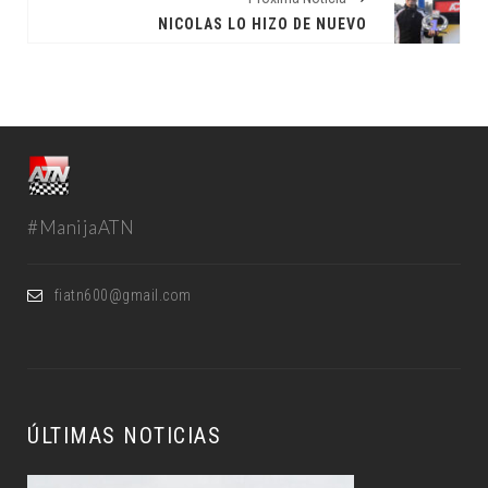
NICOLAS LO HIZO DE NUEVO
#ManijaATN
fiatn600@gmail.com
ÚLTIMAS NOTICIAS