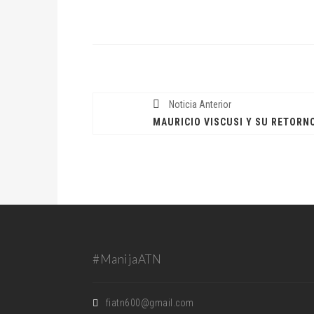
Noticia Anterior
MAURICIO VISCUSI Y SU RETORN
#ManijaATN
fiatn600@gmail.com