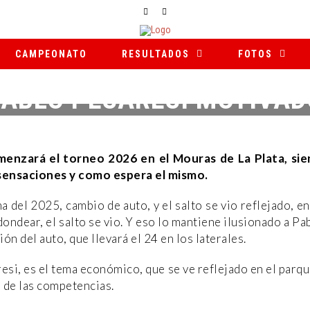
CAMPEONATO
RESULTADOS
FOTOS
PABLO PESARESI MOTIVAD
28 DE FEBRERO DE 2026
|
|
NOTICIAS
menzará el torneo 2026 en el Mouras de La Plata, sie
 sensaciones y como espera el mismo.
a del 2025, cambio de auto, y el salto se vio reflejado, en
ondear, el salto se vio. Y eso lo mantiene ilusionado a Pa
ión del auto, que llevará el 24 en los laterales.
esi, es el tema económico, que se ve reflejado en el parq
r de las competencias.