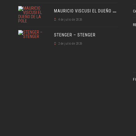
M
AURICIO VISCUSI EL DUEÑO DE LA POLE
C
4 de julio de 2026
R
STENGER – STENGER
2 de julio de 2026
F