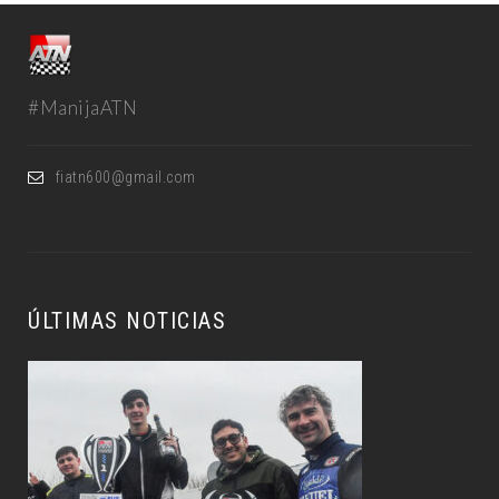
#ManijaATN
fiatn600@gmail.com
ÚLTIMAS NOTICIAS