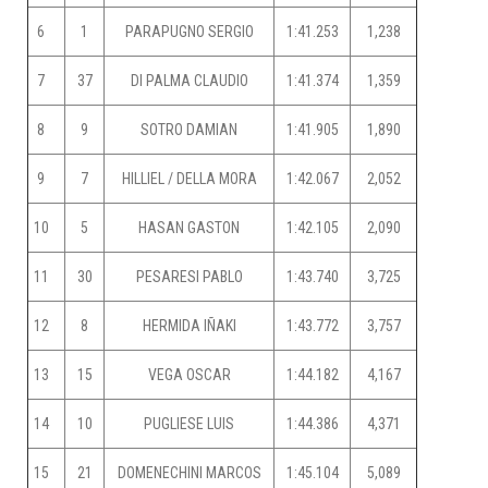
6
1
PARAPUGNO SERGIO
1:41.253
1,238
7
37
DI PALMA CLAUDIO
1:41.374
1,359
8
9
SOTRO DAMIAN
1:41.905
1,890
9
7
HILLIEL / DELLA MORA
1:42.067
2,052
10
5
HASAN GASTON
1:42.105
2,090
11
30
PESARESI PABLO
1:43.740
3,725
12
8
HERMIDA IÑAKI
1:43.772
3,757
13
15
VEGA OSCAR
1:44.182
4,167
14
10
PUGLIESE LUIS
1:44.386
4,371
15
21
DOMENECHINI MARCOS
1:45.104
5,089