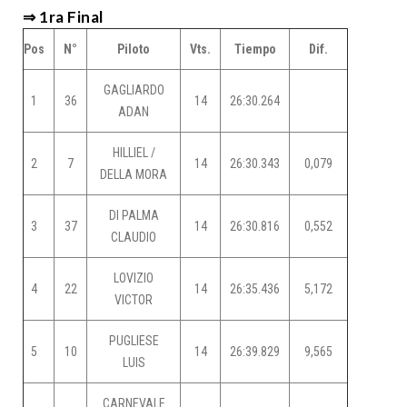
⇒ 1ra Final
Pos
N°
Piloto
Vts.
Tiempo
Dif.
GAGLIARDO
1
36
14
26:30.264
ADAN
HILLIEL /
2
7
14
26:30.343
0,079
DELLA MORA
DI PALMA
3
37
14
26:30.816
0,552
CLAUDIO
LOVIZIO
4
22
14
26:35.436
5,172
VICTOR
PUGLIESE
5
10
14
26:39.829
9,565
LUIS
CARNEVALE