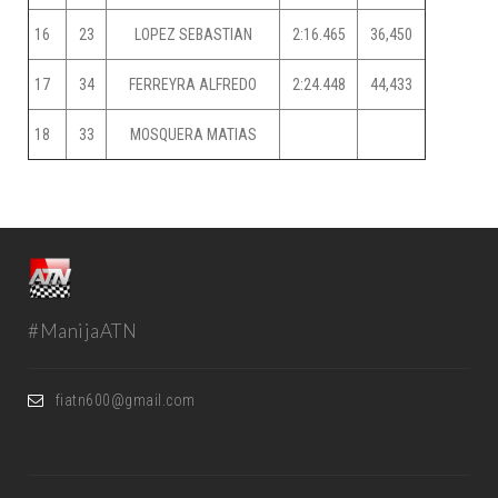
16
23
LOPEZ SEBASTIAN
2:16.465
36,450
17
34
FERREYRA ALFREDO
2:24.448
44,433
18
33
MOSQUERA MATIAS
#ManijaATN
fiatn600@gmail.com