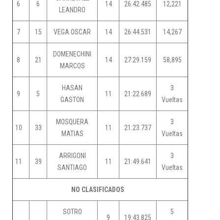
6
6
14
26:42.485
12,221
LEANDRO
7
15
VEGA OSCAR
14
26:44.531
14,267
DOMENECHINI
8
21
14
27:29.159
58,895
MARCOS
HASAN
3
9
5
11
21:22.689
GASTON
Vueltas
MOSQUERA
3
10
33
11
21:23.737
MATIAS
Vueltas
ARRIGONI
3
11
39
11
21:49.641
SANTIAGO
Vueltas
NO CLASIFICADOS
SOTRO
5
9
19:43.825