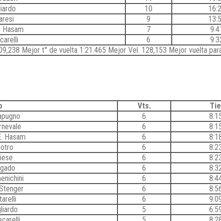
iardo
10
16:
aresi
9
13:
. Hasam
7
9:4
arelli
6
9:3
9,238 Mejor t° de vuelta 1:21.465 Mejor Vel. 128,153 Mejor vuelta para
o
Vts.
Ti
apugno
6
8:1
rnevale
6
8:1
E. Hasam
6
8:1
otro
6
8:2
liese
6
8:2
lgado
6
8:3
nichini
6
8:4
 Stenger
6
8:5
arelli
6
9:0
liardo
5
6:5
carelli
5
8:2