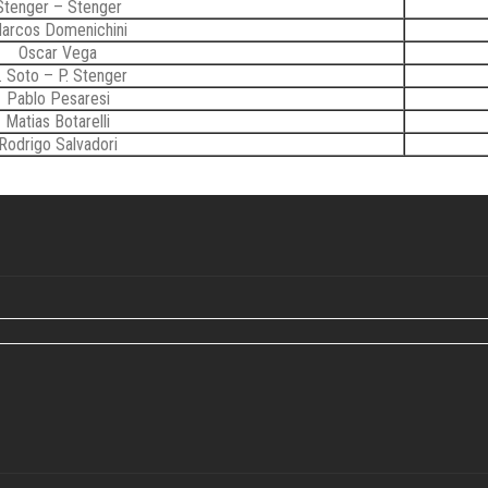
Stenger – Stenger
arcos Domenichini
Oscar Vega
. Soto – P. Stenger
Pablo Pesaresi
Matias Botarelli
Rodrigo Salvadori