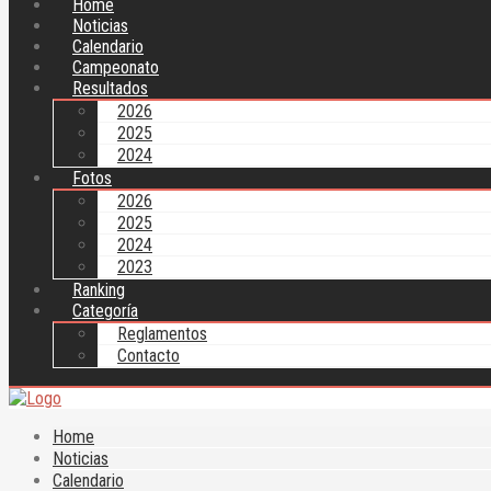
Home
Noticias
Calendario
Campeonato
Resultados
2026
2025
2024
Fotos
2026
2025
2024
2023
Ranking
Categoría
Reglamentos
Contacto
Home
Noticias
Calendario