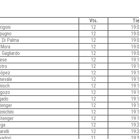
o
Vts.
Ti
rigoni
12
19:
apugno
12
19:
. Di Palma
12
19:
a Mora
12
19:
. Gagliardo
12
19:
iese
12
19:
otro
12
19:
López
12
19:
nevale
12
19:
nisch
12
19:
agozo
12
19:
gado
12
19:
tenger
12
19:
nichini
12
19:
Stenger
12
19:
ega
12
19:
relli
12
19:
vadori
11
19: