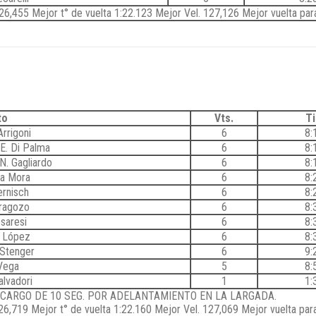
26,455 Mejor t° de vuelta 1:22.123 Mejor Vel. 127,126 Mejor vuelta pa
to
Vts.
T
rrigoni
6
8:
 E. Di Palma
6
8:
N. Gagliardo
6
8:
lla Mora
6
8:
ernisch
6
8:
aragozo
6
8:
saresi
6
8:
n López
6
8:
 Stenger
6
9:
Vega
5
8:
alvadori
1
1:
ECARGO DE 10 SEG. POR ADELANTAMIENTO EN LA LARGADA.
6,719 Mejor t° de vuelta 1:22.160 Mejor Vel. 127,069 Mejor vuelta para