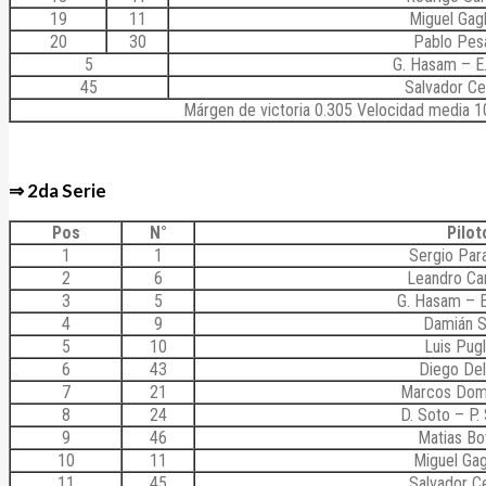
19
11
Miguel Gagl
20
30
Pablo Pes
5
G. Hasam – E
45
Salvador Cec
Márgen de victoria 0.305 Velocidad media 10
⇒ 2da Serie
Pos
N°
Pilot
1
1
Sergio Par
2
6
Leandro Ca
3
5
G. Hasam – 
4
9
Damián S
5
10
Luis Pug
6
43
Diego De
7
21
Marcos Dome
8
24
D. Soto – P.
9
46
Matias Bot
10
11
Miguel Gag
11
45
Salvador Ce