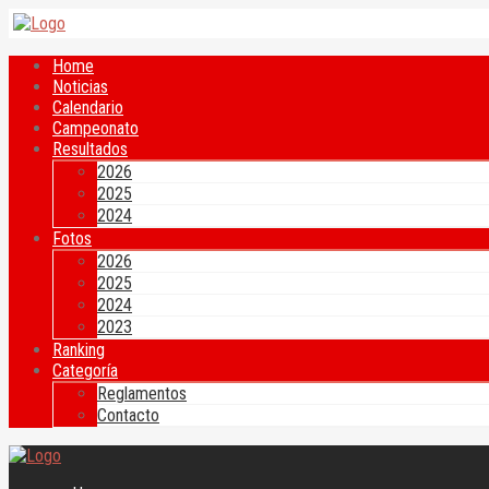
Home
Noticias
Calendario
Campeonato
Resultados
2026
2025
2024
Fotos
2026
2025
2024
2023
Ranking
Categoría
Reglamentos
Contacto