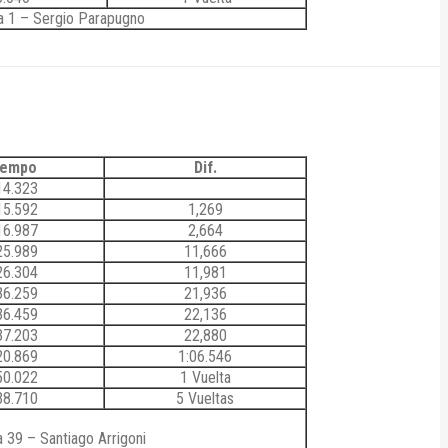
ra 1 – Sergio Parapugno
iempo
Dif.
14.323
15.592
1,269
16.987
2,664
25.989
11,666
26.304
11,981
36.259
21,936
36.459
22,136
37.203
22,880
20.869
1:06.546
50.022
1 Vuelta
38.710
5 Vueltas
 39 – Santiago Arrigoni