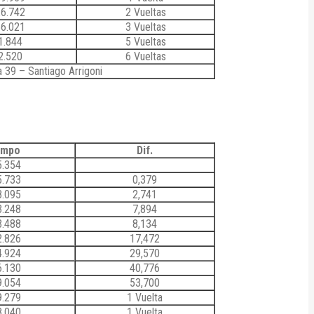
26.742
2 Vueltas
56.021
3 Vueltas
1.844
5 Vueltas
2.520
6 Vueltas
 39 – Santiago Arrigoni
empo
Dif.
5.354
5.733
0,379
8.095
2,741
3.248
7,894
3.488
8,134
2.826
17,472
4.924
29,570
6.130
40,776
9.054
53,700
9.279
1 Vuelta
8.040
1 Vuelta