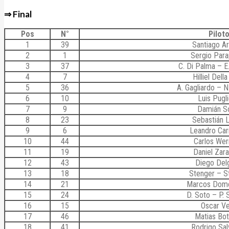
⇒ Final
Pos
N°
Pilot
1
39
Santiago Ar
2
1
Sergio Par
3
37
C. Di Palma – E
4
7
Hilliel Dell
5
36
A. Gagliardo – N
6
10
Luis Pugl
7
9
Damián S
8
23
Sebastián 
9
6
Leandro Car
10
44
Carlos Wer
11
19
Daniel Zar
12
43
Diego Del
13
18
Stenger – S
14
21
Marcos Dome
15
24
D. Soto – P. 
16
15
Oscar V
17
46
Matias Bota
18
41
Rodrigo Sal