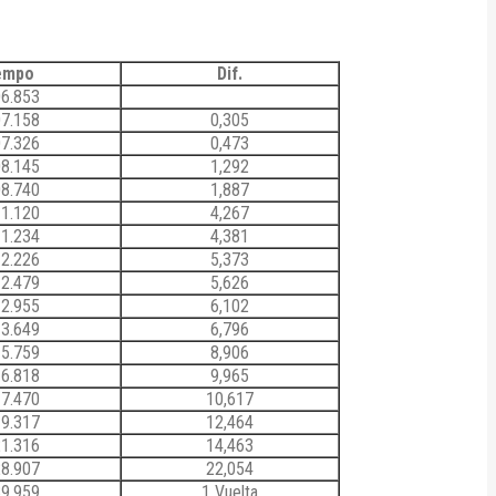
empo
Dif.
06.853
07.158
0,305
07.326
0,473
08.145
1,292
08.740
1,887
11.120
4,267
11.234
4,381
12.226
5,373
12.479
5,626
12.955
6,102
13.649
6,796
15.759
8,906
16.818
9,965
17.470
10,617
19.317
12,464
21.316
14,463
28.907
22,054
39.959
1 Vuelta