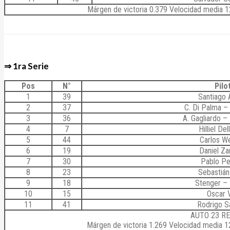
Márgen de victoria 0.379 Velocidad media 1
⇒ 1ra Serie
Pos
N°
Pilo
1
39
Santiago A
2
37
C. Di Palma –
3
36
A. Gagliardo – 
4
7
Hilliel De
5
44
Carlos W
6
19
Daniel Z
7
30
Pablo Pe
8
23
Sebastiá
9
18
Stenger –
10
15
Oscar 
11
41
Rodrigo S
AUTO 23 R
Márgen de victoria 1.269 Velocidad media 12