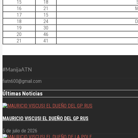
15
18
16
21
M
17
15
18
24
D
19
30
20
46
21
41
#ManijaATN
fiatn600@gmail.com
Últimas Noticias
MAURICIO VISCUSI EL DUEÑO DEL GP RUS
5 de julio de 2026