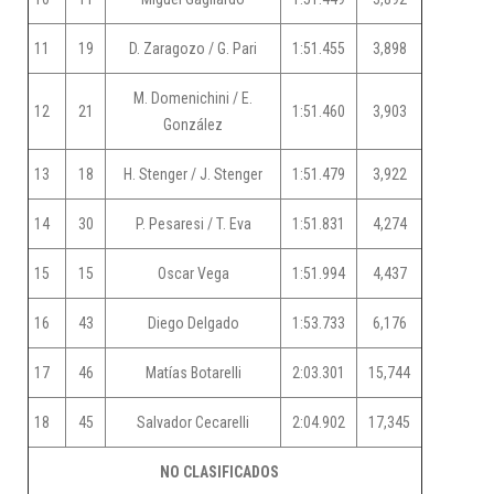
11
19
D. Zaragozo / G. Pari
1:51.455
3,898
M. Domenichini / E.
12
21
1:51.460
3,903
González
13
18
H. Stenger / J. Stenger
1:51.479
3,922
14
30
P. Pesaresi / T. Eva
1:51.831
4,274
15
15
Oscar Vega
1:51.994
4,437
16
43
Diego Delgado
1:53.733
6,176
17
46
Matías Botarelli
2:03.301
15,744
18
45
Salvador Cecarelli
2:04.902
17,345
NO CLASIFICADOS