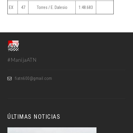
EX
47
Torres / E. Dalesio
1:48.683
#ManijaATN
fiatn600@gmail.com
ÚLTIMAS NOTICIAS