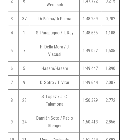
2
6
1:47.772
0,215
Wernisch
3
37
Di Palma/Di Palma
1:48.259
0,702
4
1
S. Parapugno / T. Rey
1:48.665
1,108
H. Della Mora / J.
5
7
1:49.092
1,535
Viscusi
6
5
Hasam/Hasam
1:49.447
1,890
7
9
D. Sotro / T. Vitar
1:49.644
2,087
S. López / J. C.
8
23
1:50.329
2,772
Talamona
Damián Soto / Pablo
9
24
1:50.413
2,856
Stenger
10
11
Miguel Gagliardo
1:51.449
3,892