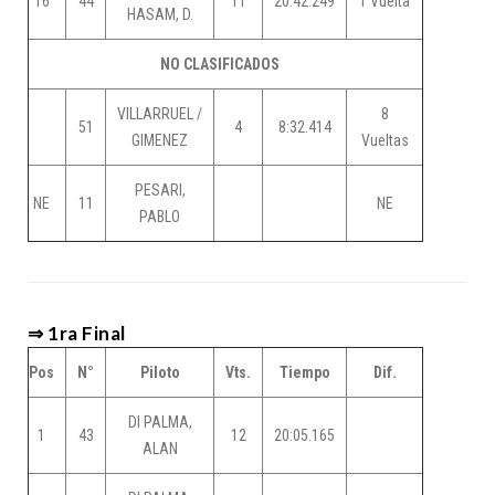
16
44
11
20:42.249
1 Vuelta
HASAM, D.
NO CLASIFICADOS
VILLARRUEL /
8
51
4
8:32.414
GIMENEZ
Vueltas
PESARI,
NE
11
NE
PABLO
⇒ 1ra Final
Pos
N°
Piloto
Vts.
Tiempo
Dif.
DI PALMA,
1
43
12
20:05.165
ALAN