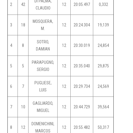
DI PALMA,
2
42
12
20:05.497
0,332
CLAUDIO
MOSQUERA,
3
18
12
20:24.304
19,139
M.
SOTRO,
4
8
12
20:30.019
24,854
DAMIAN
PARAPUGNO,
5
5
12
20:35.040
29,875
SERGIO
PUGLIESE,
6
7
12
20:29.734
24,569
LUIS
GAGLIARDO,
7
10
12
20:44.729
39,564
MIGUEL
DOMENICHINI,
8
12
12
20:55.482
50,317
MARCOS