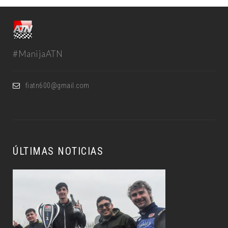
#ManijaATN
fiatn600@gmail.com
ÚLTIMAS NOTICIAS