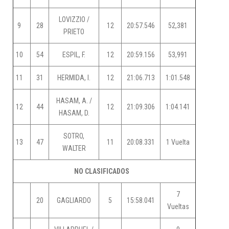
LOVIZZIO /
9
28
12
20:57.546
52,381
PRIETO
10
54
ESPIL, F.
12
20:59.156
53,991
11
31
HERMIDA, I.
12
21:06.713
1:01.548
HASAM, A. /
12
44
12
21:09.306
1:04.141
HASAM, D.
SOTRO,
13
47
11
20:08.331
1 Vuelta
WALTER
NO CLASIFICADOS
7
20
GAGLIARDO
5
15:58.041
Vueltas