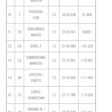
WALTER
PUGLIESE,
10
7
12
20:26.228
21,468
LUIS
GAGLIARDO,
11
10
12
21:03.561
58,801
MIGUEL
12
54
ESPIL, F.
12
21:05.989
1:01.229
DOMENICHINI,
13
12
12
21:15.061
1:10.301
MARCOS
LOVIZZIO /
14
28
12
21:16.455
1:11.695
PRIETO
LOPEZ,
15
15
12
21:17.786
1:13.026
SEBASTIAN
HASAM, A. /