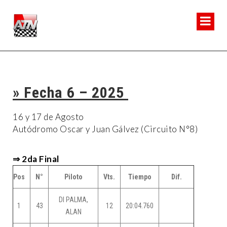
» Fecha 6 – 2025
16 y 17 de Agosto
Autódromo Oscar y Juan Gálvez (Circuito N°8)
⇒ 2da Final
Pos
N°
Piloto
Vts.
Tiempo
Dif.
DI PALMA,
1
43
12
20:04.760
ALAN