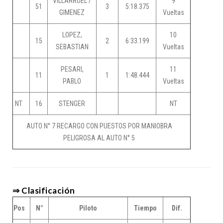
VILLARRUEL /
9
51
3
5:18.375
GIMENEZ
Vueltas
LOPEZ,
10
15
2
6:33.199
SEBASTIAN
Vueltas
PESARI,
11
11
1
1:48.444
PABLO
Vueltas
NT
16
STENGER
NT
AUTO N° 7 RECARGO CON PUESTOS POR MANIOBRA
PELIGROSA AL AUTO N° 5
⇒ Clasificación
Pos
N°
Piloto
Tiempo
Dif.