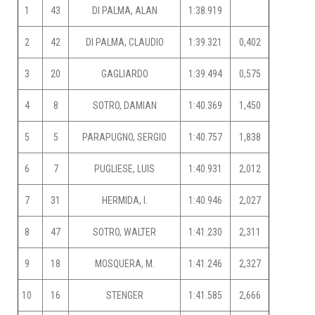
1
43
DI PALMA, ALAN
1:38.919
2
42
DI PALMA, CLAUDIO
1:39.321
0,402
3
20
GAGLIARDO
1:39.494
0,575
4
8
SOTRO, DAMIAN
1:40.369
1,450
5
5
PARAPUGNO, SERGIO
1:40.757
1,838
6
7
PUGLIESE, LUIS
1:40.931
2,012
7
31
HERMIDA, I.
1:40.946
2,027
8
47
SOTRO, WALTER
1:41.230
2,311
9
18
MOSQUERA, M.
1:41.246
2,327
10
16
STENGER
1:41.585
2,666