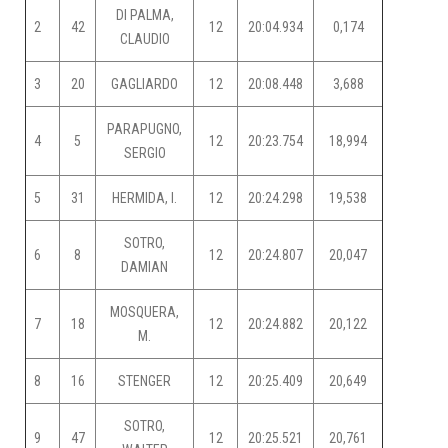
DI PALMA,
2
42
12
20:04.934
0,174
CLAUDIO
3
20
GAGLIARDO
12
20:08.448
3,688
PARAPUGNO,
4
5
12
20:23.754
18,994
SERGIO
5
31
HERMIDA, I.
12
20:24.298
19,538
SOTRO,
6
8
12
20:24.807
20,047
DAMIAN
MOSQUERA,
7
18
12
20:24.882
20,122
M.
8
16
STENGER
12
20:25.409
20,649
SOTRO,
9
47
12
20:25.521
20,761